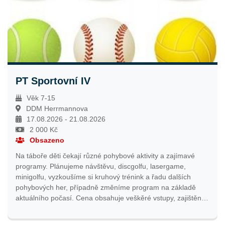
PT Sportovní IV
Věk 7-15
DDM Herrmannova
17.08.2026 - 21.08.2026
2 000 Kč
Obsazeno
Na táboře děti čekají různé pohybové aktivity a zajímavé
programy. Plánujeme návštěvu, discgolfu, lasergame,
minigolfu, vyzkoušíme si kruhový trénink a řadu dalších
pohybových her, případně změníme program na základě
aktuálního počasí. Cena obsahuje veškěré vstupy, zajištění
programu, každý den oběd a drobné odměny. Více
podrobností najdete v informačním e-mailu, který bude