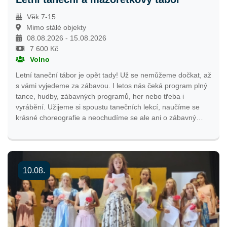
Věk 7-15
Mimo stálé objekty
08.08.2026 - 15.08.2026
7 600 Kč
Volno
Letní taneční tábor je opět tady! Už se nemůžeme dočkat, až
s vámi vyjedeme za zábavou. I letos nás čeká program plný
tance, hudby, zábavných programů, her nebo třeba i
vyrábění. Užijeme si spoustu tanečních lekcí, naučíme se
krásné choreografie a neochudíme se ale ani o zábavný
program inspirovaný tábornickými aktivitami. Těšit se můžete
i na krásné výlety nebo závěrečné vystoupení pro rodiče,
které završí naši celotýdenní snahu. Budeme si užívat
krásného horského vzduchu a neskutečných výhledů.
10.08.
Ubytovaní budeme v Bělohradské chatě ve Studenově, která
se nachází nad Rokytnicí nad Jizerou.