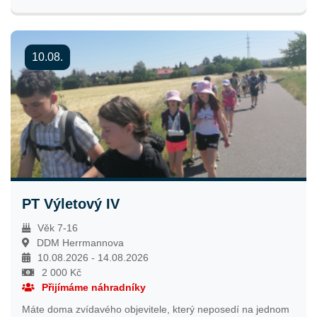
bude spuštěno 2. 2. 2026 ve 12:00 hodin.
10.08.
PT Výletový IV
Věk 7-16
DDM Herrmannova
10.08.2026 - 14.08.2026
2 000 Kč
Přijímáme náhradníky
Máte doma zvídavého objevitele, který neposedí na jednom