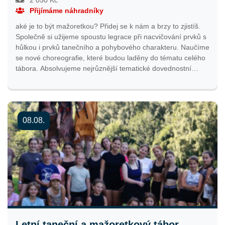
2 050 Kč
Přijímáme náhradníky
aké je to být mažoretkou? Přidej se k nám a brzy to zjistíš.
Společně si užijeme spoustu legrace při nacvičování prvků s
hůlkou i prvků tanečního a pohybového charakteru. Naučíme
se nové choreografie, které budou laděny do tématu celého
tábora. Absolvujeme nejrůznější tematické dovednostní
soutěže a hry, abychom zjistili, co za talent v nás dřímá. Čas
si zpestříme drobnou výtvarnou činností a vyrazíme i za
jinými volnočasovými aktivitami. Týdenní program bude
zakončen vystoupením pro rodiče, kterým ukážeme, co jsme
08.08.
se za pár dní stihli naučit. Uvítáme naše stávající mažoretky,
ale i všechny nováčky. Více podrobností najdete v
informačním e-mailu, který bude odeslán nejpozději týden
před začátkem tábora. Předpokládaná cena tábora
nepřesáhne částku 2300,-Kč
Letní taneční a mažoretkový tábor