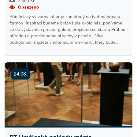
2 300 Kč
Obsazeno
Příměstský výtvarný tábor je zaměřený na tvoření hravou
formou. Inspiraci budeme brát všude okolo nás, podíváme
se do výstavních prostor galerií, projdeme se starou Prahou i
přírodou a prohlédneme si sochy v plenéru. Více
podrobností najdete v informačním e-mailu, který bude
odeslán nejpozději týden před začátkem tábora. Přihlašování
bude spuštěno 2. 2. 2026 ve 12:00 hodin.
24.08.