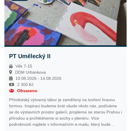
informačním e-mailu, který bude odeslán nejpozději týden
před začátkem tábora. Přihlašování bude spuštěno 2. 2.
2026 ve 12:00 hodin.
PT Umělecký II
Věk 7-15
DDM Urbánkova
10.08.2026 - 14.08.2026
2 300 Kč
Obsazeno
Příměstský výtvarný tábor je zaměřený na tvoření hravou
formou. Inspiraci budeme brát všude okolo nás, podíváme
se do výstavních prostor galerií, projdeme se starou Prahou i
přírodou a prohlédneme si sochy v plenéru. Více
podrobností najdete v informačním e-mailu, který bude
odeslán nejpozději týden před začátkem tábora. Přihlašování