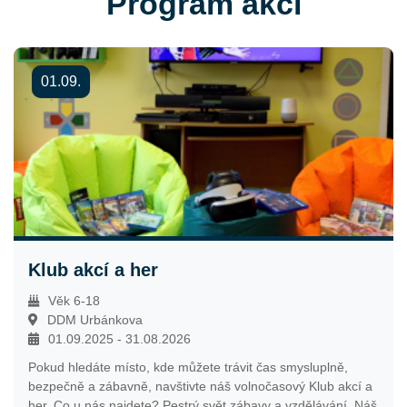
Program akcí
01.09.
Klub akcí a her
Věk 6-18
DDM Urbánkova
01.09.2025 - 31.08.2026
Pokud hledáte místo, kde můžete trávit čas smysluplně,
bezpečně a zábavně, navštivte náš volnočasový Klub akcí a
her. Co u nás najdete? Pestrý svět zábavy a vzdělávání. Náš