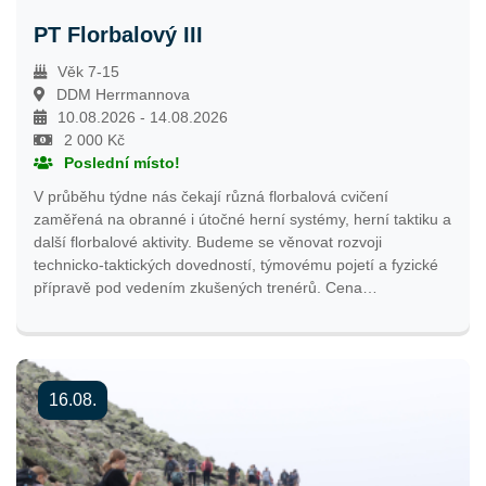
PT Florbalový III
Věk 7-15
DDM Herrmannova
10.08.2026 - 14.08.2026
2 000 Kč
Poslední místo!
V průběhu týdne nás čekají různá florbalová cvičení
zaměřená na obranné i útočné herní systémy, herní taktiku a
další florbalové aktivity. Budeme se věnovat rozvoji
technicko-taktických dovedností, týmovému pojetí a fyzické
přípravě pod vedením zkušených trenérů. Cena
příměstského tábora nepřesáhne 2 000 Kč. výsledná cena
tábora může být pro pražské účastníky nižší v závislosti na
grantové podpoře hlavního města Prahy.
16.08.