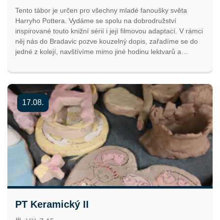
Tento tábor je určen pro všechny mladé fanoušky světa
Harryho Pottera. Vydáme se spolu na dobrodružství
inspirované touto knižní sérií i její filmovou adaptací. V rámci
něj nás do Bradavic pozve kouzelný dopis, zařadíme se do
jedné z kolejí, navštívíme mimo jiné hodinu lektvarů a
užijeme si mnoho další zábavy. V průběhu týdne se
pokusíme porazit Vy víte koho a uchránit tak kouzelnický
svět před objevením mudly. Přichystaný máme ale i další
doprovodný program. Výsledná cena tábora může být pro
17.08.
pražské účastníky nižší v závislosti na grantové podpoře
hlavního města Prahy. Přihlašování bude spuštěno 2. 2.
2026 ve 12:00 hodin.
PT Keramický II