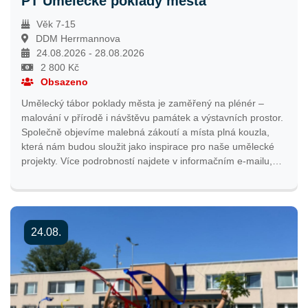
PT Umělecké poklady města
Věk 7-15
DDM Herrmannova
24.08.2026 - 28.08.2026
2 800 Kč
Obsazeno
Umělecký tábor poklady města je zaměřený na plénér –
malování v přírodě i návštěvu památek a výstavních prostor.
Společně objevíme malebná zákoutí a místa plná kouzla,
která nám budou sloužit jako inspirace pro naše umělecké
projekty. Více podrobností najdete v informačním e-mailu,
který bude odeslán nejpozději týden před začátkem tábora.
Přihlašování bude spuštěno 2. 2. 2026 ve 12:00 hodin.
24.08.