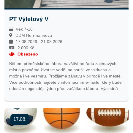
PT Výletový V
Věk 7-16
DDM Herrmannova
17.08.2026 - 21.08.2026
2 000 Kč
Obsazeno
Během příměstského tábora navštívíme řadu zajímavých
míst a poznáme život ve vodě, na souši, ve vzduchu a
možná i ve vesmíru. Prožijeme zábavu v přírodě i ve městě.
Více podrobností najdete v informačním e-mailu, který bude
odeslán nejpozději týden před začátkem tábora. Výsledná
cena tábora bude pravděpodobně pro pražské účastníky
nižší v závislosti na grantové podpoře hlavního města Prahy.
Přihlašování bude spuštěno 2. 2. 2026 ve 12:00 hodin.
17.08.