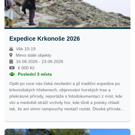
Expedice Krkonoše 2026
Věk 10-19
Mimo stálé objekty
16.08.2026 - 23.08.2026
6 000 Kč
Poslední 3 místa
Opět po roce nás čeká nevšední a již tradiční expedice po
krkonošských hřebenech, objevování horských tras a
překrásné přírody, reportáže s fotodokumentací z míst, kde
vlci a medvědi stráží vrcholy hor, kde tůně a potoky chladí
tak, že ani zimní rampouchy nestačí roztát. Divoká příroda
bude naším průvodcem jak přežít v divočině, východ slunce
na nejvyšším vrcholu zase nezapomenutelným zážitkem.
Čeká nás opět horská chata daleko od městského života na
hřebenovce krkonošské tisícovky, horští vůdci starající se o