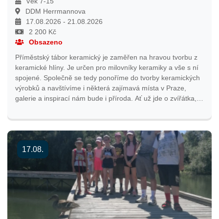
Věk 7-15
DDM Herrmannova
17.08.2026 - 21.08.2026
2 200 Kč
Obsazeno
Příměstský tábor keramický je zaměřen na hravou tvorbu z
keramické hlíny. Je určen pro milovníky keramiky a vše s ní
spojené. Společně se tedy ponoříme do tvorby keramických
výrobků a navštívíme i některá zajímavá místa v Praze,
galerie a inspirací nám bude i příroda. Ať už jde o zvířátka,
rostliny či drobný hmyz. Vše si vyzkoušíme osahat a poté
vymodelovat. Na konci tábora si děti odnesou spoustu
vlastnoručně vyrobených výrobků dle časových možností
keramické pece. Více podrobností najdete v informačním e-
17.08.
mailu, který bude odeslán nejpozději týden před začátkem
tábora. Přihlašování bude spuštěno 2. 2. 2026 ve 12:00
hodin.