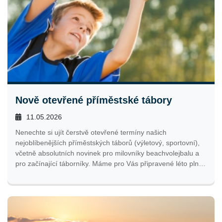
Nově otevřené příměstské tábory
11.05.2026
Nenechte si ujít čerstvě otevřené termíny našich
nejoblíbenějších příměstských táborů (výletový, sportovní),
včetně absolutních novinek pro milovníky beachvolejbalu a
pro začínající táborníky. Máme pro Vás připravené léto plné
pohybu, výletů a nových zážitků, které si Vaše děti zamilují.
Kapacity se rychle plní, tak neváhejte a zajistěte si své místo
včas.