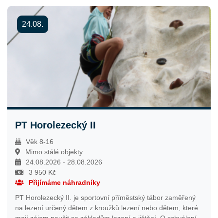
odeslán nejpozději týden před začátkem tábora. Více
podrobností najdete v informačním e-mailu, který bude
24.08.
odeslán nejpozději týden před začátkem tábora.
Předpokládaná cena tábora nepřesáhne částku 2300 Kč.
PT Horolezecký II
Věk 8-16
Mimo stálé objekty
24.08.2026 - 28.08.2026
3 950 Kč
Přijímáme náhradníky
PT Horolezecký II. je sportovní příměstský tábor zaměřený
na lezení určený dětem z kroužků lezení nebo dětem, které
mají zájem naučit se základům lezení a jištění. O schválení