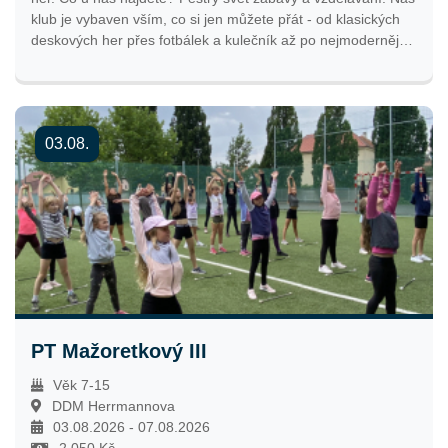
klub je vybaven vším, co si jen můžete přát - od klasických
deskových her přes fotbálek a kulečník až po nejmodernější
technologie jako VR realita, PlayStation a Xbox. Dále jednou
týdně pořádáme nejrůznější turnaje, soutěže či kreativní
nebo sportovní aktivity. Ale nejde jen o hry! Nabízíme i
pomoc s domácími úkoly či případnými problémy. Přijďte se
03.08.
k nám podívat každý všední den od 14:00 do 18:00 hodin,
jsme tu pro Vás.
PT Mažoretkový III
Věk 7-15
DDM Herrmannova
03.08.2026 - 07.08.2026