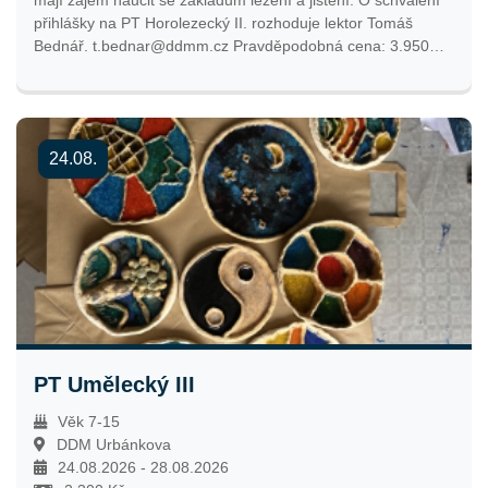
přihlášky na PT Horolezecký II. rozhoduje lektor Tomáš
Bednář. t.bednar@ddmm.cz Pravděpodobná cena: 3.950
Kč. Termín: 24. 8. - 28. 8. 2026 Program: 1. den lezení v
DDM, ostatní dny návštěva 4 lezeckých center v Praze.
Cena zahrnuje: pedagogický dozor, instruktory, obědy a
vstupy do vybraných lezeckých center v Praze. Přihlašování
24.08.
bude spuštěno 2. 2. 2026 ve 12:00 hodin.
PT Umělecký III
Věk 7-15
DDM Urbánkova
24.08.2026 - 28.08.2026