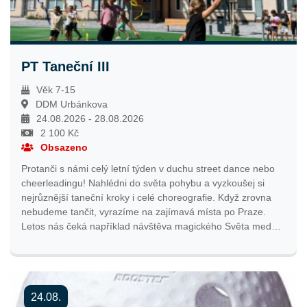
PT Taneční III
Věk 7-15
DDM Urbánkova
24.08.2026 - 28.08.2026
2 100 Kč
Obsazeno
Protanči s námi celý letní týden v duchu street dance nebo
cheerleadingu! Nahlédni do světa pohybu a vyzkoušej si
nejrůznější taneční kroky i celé choreografie. Když zrovna
nebudeme tančit, vyrazíme na zajímavá místa po Praze.
Letos nás čeká například návštěva magického Světa medúz
na Pankráci nebo akční lasergame. Společně si užijeme letní
dny plné pohybu, tvoření kostýmů, rekvizit a neutuchající
zábavy! Přidejte se k nám a prožijte nezapomenutelný týden
v pohybu, s novými přáteli a spoustou zážitků. Tábor je
24.08.
vhodný pro děti všech úrovní, ať už s tancem teprve začínají,