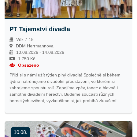
PT Tajemství divadla
Věk 7-15
DDM Herrmannova
10.08.2026 - 14.08.2026
1 750 Kč
Obsazeno
Přijď si s námi užít týden plný divadla! Společně si během
týdne natrénujeme divadelní představení, ve kterém si
zahrajeme spoustu rolí. Zapojíme zpěv, tanec a hlavně i
samotné divadelní herectví. Budeme součástí různých
hereckých cvičení, vyzkoušíme si, jak probíhá zkoušení
divadelního představení a dokonce za námi přijede i
absolventka herecké konzervatoře, kterou spousta z Vás už
jistě zná! Celý týden zakončíme oblíbenou LaserGame a
samozřejmě naší vlastní divadelní premiérou! Více
10.08.
podrobností včetně názvu představení najdete v