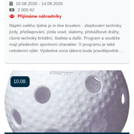
2. 2. 2026 ve 12:00 hodin.
10.08.2026 - 14.08.2026
2 000 Kč
Přijímáme náhradníky
Náplní celého týdne je in-line bruslení - zlepšování techniky
jízdy, přešlapování, jízda vzad, slalomy, překážkové dráhy,
různé techniky brždění, štafeta a další. Program a soutěže
mají především sportovní charakter. V programu je také
celodenní výlet. Výsledná cena tábora bude pravděpodobně
pro pražské účastníky nižší v závislosti na grantové podpoře
hlavního města Prahy. Více podrobností najdete v
informačním e-mailu, který bude odeslán nejpozději týden
před začátkem tábora.
10.08.