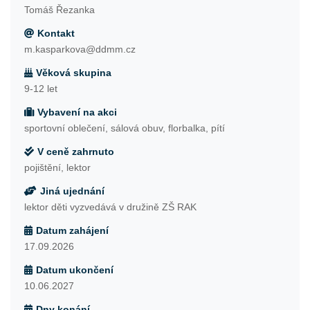
Tomáš Řezanka
Kontakt
m.kasparkova@ddmm.cz
Věková skupina
9-12 let
Vybavení na akci
sportovní oblečení, sálová obuv, florbalka, pítí
V ceně zahrnuto
pojištění, lektor
Jiná ujednání
lektor děti vyzvedává v družině ZŠ RAK
Datum zahájení
17.09.2026
Datum ukončení
10.06.2027
Dny konání