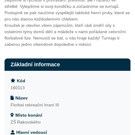
zlepšíme si rychlost v přihrávání, přesnost, ale i razanci ve
střelbě. Vylepšíme si svoji kondičku a zúčastníme se turnajů.
Postupně se pak naučíme vyspělejší taktické herní prvky, které se
pro nás stanou každodenním chlebem.
Kroužek je otevřen všem zájemcům, kteří rádi změří síly s
ostatními týmy domů dětí a mládeže v námi pořádané celoroční
florbalové lize. Nemusíš se bát, u nás hraje každý! Turnaje ti
zaberou jedno víkendové dopoledne v měsíci.
Základní informace
Kód
160113
Název
Florbal rekreační hraní III
Místo konání
ZŠ Rakovského
Hlavní vedoucí