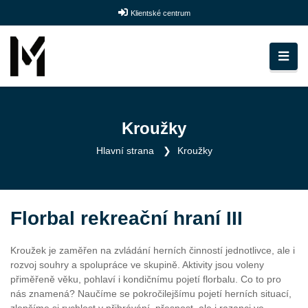
Klientské centrum
Kroužky
Hlavní strana
Kroužky
Florbal rekreační hraní III
Kroužek je zaměřen na zvládání herních činností jednotlivce, ale i
rozvoj souhry a spolupráce ve skupině. Aktivity jsou voleny
přiměřeně věku, pohlaví i kondičnímu pojetí florbalu. Co to pro
nás znamená? Naučíme se pokročilejšímu pojetí herních situací,