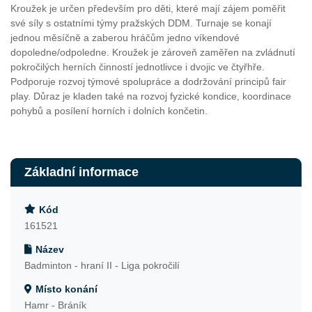
Kroužek je určen především pro děti, které mají zájem poměřit
své síly s ostatními týmy pražských DDM. Turnaje se konají
jednou měsíčně a zaberou hráčům jedno víkendové
dopoledne/odpoledne. Kroužek je zároveň zaměřen na zvládnutí
pokročilých herních činností jednotlivce i dvojic ve čtyřhře.
Podporuje rozvoj týmové spolupráce a dodržování principů fair
play. Důraz je kladen také na rozvoj fyzické kondice, koordinace
pohybů a posílení horních i dolních končetin.
Základní informace
Kód
161521
Název
Badminton - hraní II - Liga pokročilí
Místo konání
Hamr - Bráník