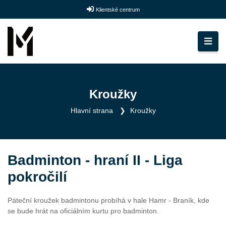
Klientské centrum
Kroužky
Hlavní strana
Kroužky
Badminton - hraní II - Liga
pokročilí
Páteční kroužek badmintonu probíhá v hale Hamr - Braník, kde
se bude hrát na oficiálním kurtu pro badminton.