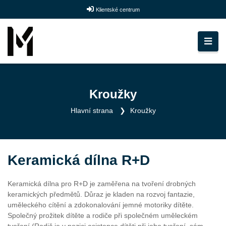
Klientské centrum
Kroužky
Hlavní strana
Kroužky
Keramická dílna R+D
Keramická dílna pro R+D je zaměřena na tvoření drobných
keramických předmětů. Důraz je kladen na rozvoj fantazie,
uměleckého cítění a zdokonalování jemné motoriky dítěte.
Společný prožitek dítěte a rodiče při společném uměleckém