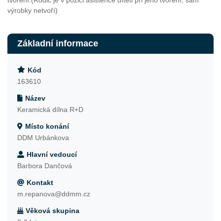
tvoření.(Rodič je v pozici asistence dítěti při jeho tvoření, sám
výrobky netvoří)
Základní informace
Kód
163610
Název
Keramická dílna R+D
Místo konání
DDM Urbánkova
Hlavní vedoucí
Barbora Dančová
Kontakt
m.repanova@ddmm.cz
Věková skupina