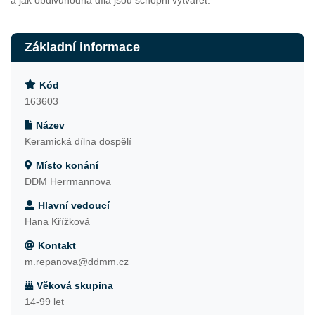
a jak obdivuhodná díla jsou schopni vytvářet.
Základní informace
Kód
163603
Název
Keramická dílna dospělí
Místo konání
DDM Herrmannova
Hlavní vedoucí
Hana Křížková
Kontakt
m.repanova@ddmm.cz
Věková skupina
14-99 let