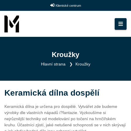
Klientské centrum
Kroužky
Hlavní strana
Kroužky
Keramická dílna dospělí
Keramická dílna je určena pro dospělé. Vytvářet zde budeme
výrobky dle vlastních nápadů i?fantazie. Vyzkoušíme si
nejrůznější techniky od modelování po točení na hrnčířském
kruhu. Účastníci zjistí, jaké netušené schopnosti se v nich skrývají