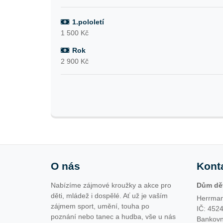
1.pololetí
1 500 Kč
Rok
2 900 Kč
O nás
Kont
Nabízíme zájmové kroužky a akce pro
Dům dět
děti, mládež i dospělé. Ať už je vaším
Herrman
zájmem sport, umění, touha po
IČ: 452
poznání nebo tanec a hudba, vše u nás
Bankovn