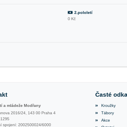
2.pololetí
0 Kč
akt
Časté odk
í a mládeže Modřany
Kroužky
nova 2016/24, 143 00 Praha 4
Tábory
41295
Akce
í spojení: 2002500024/6000