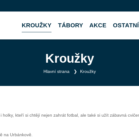
KROUŽKY
TÁBORY
AKCE
OSTATNÍ
Kroužky
Hlavní strana
Kroužky
 holky, kteří si chtějí nejen zahrát fotbal, ale také si užít zábavná cv
vě na Urbánkově.