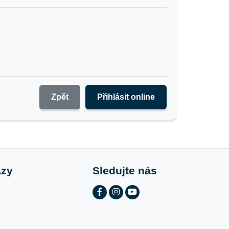
Zpět
Přihlásit online
azy
Sledujte nás