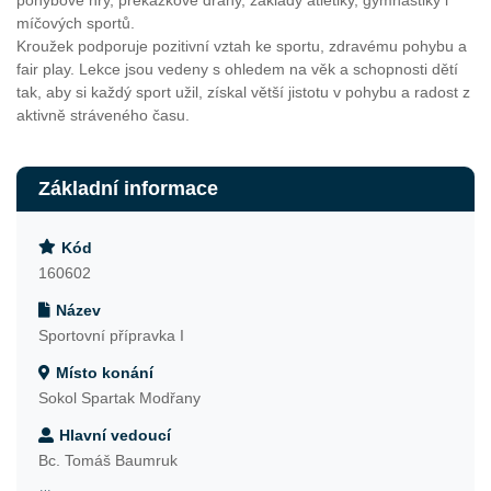
pohybové hry, překážkové dráhy, základy atletiky, gymnastiky i
míčových sportů.
Kroužek podporuje pozitivní vztah ke sportu, zdravému pohybu a
fair play. Lekce jsou vedeny s ohledem na věk a schopnosti dětí
tak, aby si každý sport užil, získal větší jistotu v pohybu a radost z
aktivně stráveného času.
Základní informace
Kód
160602
Název
Sportovní přípravka I
Místo konání
Sokol Spartak Modřany
Hlavní vedoucí
Bc. Tomáš Baumruk