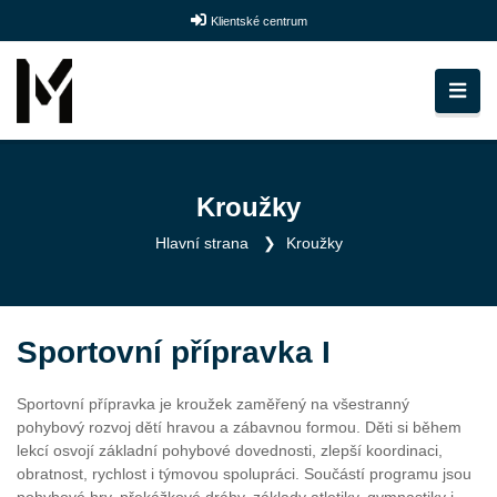
Klientské centrum
Kroužky
Hlavní strana
Kroužky
Sportovní přípravka I
Sportovní přípravka je kroužek zaměřený na všestranný
pohybový rozvoj dětí hravou a zábavnou formou. Děti si během
lekcí osvojí základní pohybové dovednosti, zlepší koordinaci,
obratnost, rychlost i týmovou spolupráci. Součástí programu jsou