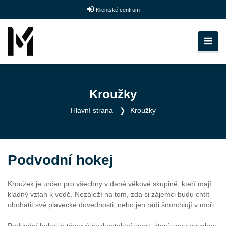
Klientské centrum
Kroužky
Hlavní strana
Kroužky
Podvodní hokej
Kroužek je určen pro všechny v dané věkové skupině, kteří mají
kladný vztah k vodě. Nezáleží na tom, zda si zájemci budu chtít
obohatit své plavecké dovednosti, nebo jen rádi šnorchlují v moři.