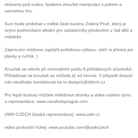
strávený pod vodou, budeme zkoušet manipulaci s pukem a
samotnou hru.
Kurz bude probíhat v mělké části bazénu Zelený Pruh, který je
svými podmínkami ideální pro začátečníky především z řad dětí a
mládeže.
Zájemcům můžeme zapůjčit potřebnou výbavu, stáčí si přinést jen
plavky a ručník :)
Kroužek se otevře při minimálním počtu 8 přihlášených účastníků.
Přihlašovat na kroužek se můžete již od června. V případě dotazů
nás neváhejte kontaktovat na m.dastych@ddmm.cz
Pro lepší ilustraci můžete shlédnout stránky a videa našeho týmu
a reprezentace: www.narwhalsprague.com
UWH CZECH (česká reprezentace): www.uwh.cz
videa podvodní hokej: www.youtube.com/@uwhczech