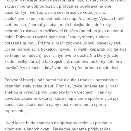
Podvodní hokej je týmový bezkontaktní sport, který svou povahou
skýtá i mnohá dobrodružství, protože se odehrává na dně
bazénu. Tým tvoří zpravidla šest hráčů ve vodě, jejichž
společným cílem je dostat puk do soupeřovi brány. Výbavu hráčů
tvoří maska, šnorchl, ploutve, malá hokejka do jedné ruky,
ochranná rukavice a rozlišovací čepička (podobná jako na vodní
polo). Puky jsou rovněž speciální. Jsou vyrobeny z olova
potažené gumou. Při hře si hráči zdokonalují svůj plavecký styl,
učí se manipulaci s hokejkou, zvyšují si vitální kapacitu plic (jelikož
se hraje na nádech), posilují týmového ducha (na který je zde
kladen velký důraz) a také zjistí, jak napínavá může být tato hra
obzvláště v situacích, když vám těsně před bránou dojde dech.
Podvodní hokej u nás nemá tak dlouhou tradici v porovnání s
ostatními státy světa (např. Francie, Velká Británie atd.). Naší
snahou je vytvořit první juniorský tým v Čechách. Tréninky
povedou zkušené lektorky, které mají s tímto sportem více jak
desetiletou zkušenost a samy naší zemi v tomto sportu
reprezentují.
Úvod lekce bude zaměřen na správnou techniku plavání s
ploutvemi a šnorchlování. Následně budeme přidávat čas