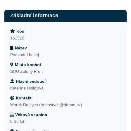
Základní informace
Kód
161510
Název
Podvodní hokej
Místo konání
SOU Zelený Pruh
Hlavní vedoucí
Kateřina Hnilicová
Kontakt
Marek Dastych (m.dastych@ddmm.cz)
Věková skupina
8-16 let