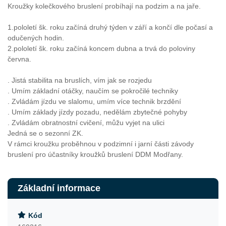
Kroužky kolečkového bruslení probíhají na podzim a na jaře.
1.pololetí šk. roku začíná druhý týden v září a končí dle počasí a
odučených hodin.
2.pololetí šk. roku začíná koncem dubna a trvá do poloviny
června.
. Jistá stabilita na bruslích, vím jak se rozjedu
. Umím základní otáčky, naučím se pokročilé techniky
. Zvládám jízdu ve slalomu, umím více technik brzdění
. Umím základy jízdy pozadu, nedělám zbytečné pohyby
. Zvládám obratnostní cvičení, můžu vyjet na ulici
Jedná se o sezonní ZK.
V rámci kroužku proběhnou v podzimní i jarní části závody
bruslení pro účastníky kroužků bruslení DDM Modřany.
Základní informace
Kód