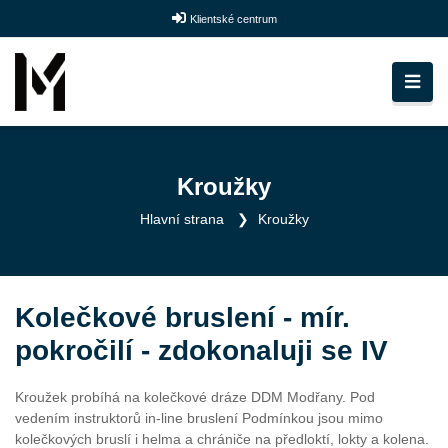
Klientské centrum
Kroužky
Hlavní strana
Kroužky
Kolečkové bruslení - mír.
pokročilí - zdokonaluji se IV
Kroužek probíhá na kolečkové dráze DDM Modřany. Pod
vedením instruktorů in-line bruslení Podmínkou jsou mimo
kolečkových bruslí i helma a chrániče na předloktí, lokty a kolena.