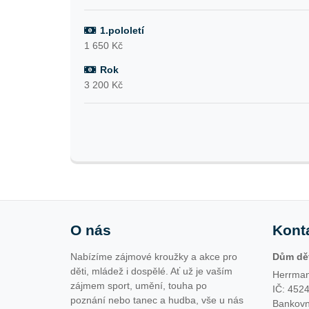
1.pololetí
1 650 Kč
Rok
3 200 Kč
O nás
Kont
Nabízíme zájmové kroužky a akce pro
Dům dět
děti, mládež i dospělé. Ať už je vaším
Herrman
zájmem sport, umění, touha po
IČ: 452
poznání nebo tanec a hudba, vše u nás
Bankovn