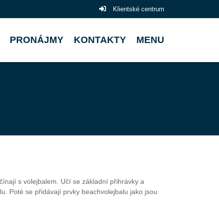
Klientské centrum
PRONÁJMY
KONTAKTY
MENU
čínají s volejbalem. Učí se základní přihrávky a
u. Poté se přidávají prvky beachvolejbalu jako jsou