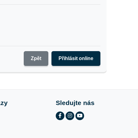
Zpět
Přihlásit online
azy
Sledujte nás