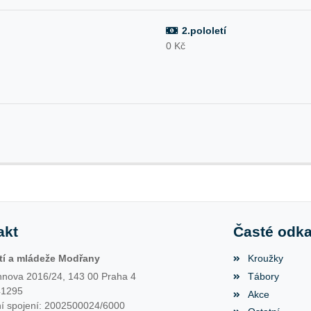
2.pololetí
0 Kč
akt
Časté odk
í a mládeže Modřany
Kroužky
nova 2016/24, 143 00 Praha 4
Tábory
41295
Akce
í spojení: 2002500024/6000