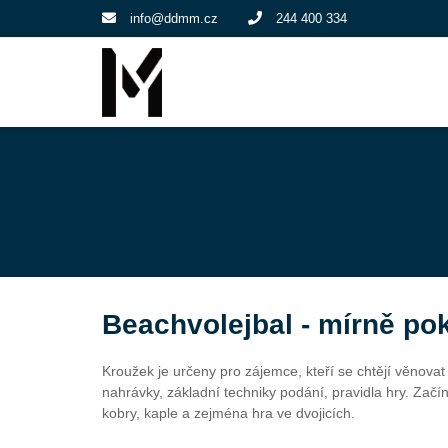
info@ddmm.cz
244 400 334
Beachvolejbal - mírně pok
Kroužek je určeny pro zájemce, kteří se chtějí věnovat 
nahrávky, základní techniky podání, pravidla hry. Začí
kobry, kaple a zejména hra ve dvojicích.