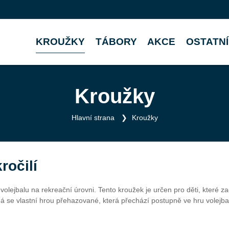
KROUŽKY
TÁBORY
AKCE
OSTATNÍ
Kroužky
Hlavní strana
Kroužky
ročilí
volejbalu na rekreační úrovni. Tento kroužek je určen pro děti, které za
ná se vlastní hrou přehazované, která přechází postupně ve hru volejbal