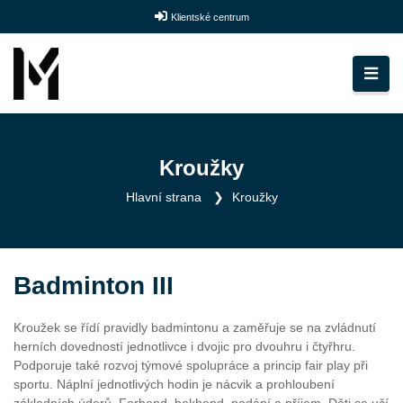
Klientské centrum
Kroužky
Hlavní strana
Kroužky
Badminton III
Kroužek se řídí pravidly badmintonu a zaměřuje se na zvládnutí
herních dovedností jednotlivce i dvojic pro dvouhru i čtyřhru.
Podporuje také rozvoj týmové spolupráce a princip fair play při
sportu. Náplní jednotlivých hodin je nácvik a prohloubení