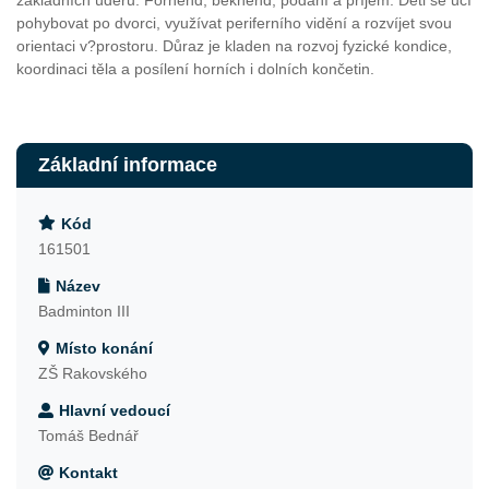
základních úderů. Forhend, bekhend, podání a příjem. Děti se učí
pohybovat po dvorci, využívat periferního vidění a rozvíjet svou
orientaci v?prostoru. Důraz je kladen na rozvoj fyzické kondice,
koordinaci těla a posílení horních i dolních končetin.
Základní informace
Kód
161501
Název
Badminton III
Místo konání
ZŠ Rakovského
Hlavní vedoucí
Tomáš Bednář
Kontakt