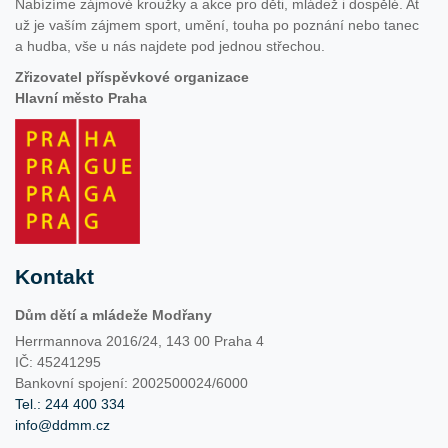
Nabízíme zájmové kroužky a akce pro děti, mládež i dospělé. Ať
už je vaším zájmem sport, umění, touha po poznání nebo tanec
a hudba, vše u nás najdete pod jednou střechou.
Zřizovatel příspěvkové organizace
Hlavní město Praha
Kontakt
Dům dětí a mládeže Modřany
Herrmannova 2016/24, 143 00 Praha 4
IČ: 45241295
Bankovní spojení: 2002500024/6000
Tel.: 244 400 334
info@ddmm.cz