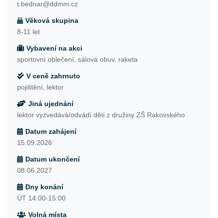
t.bednar@ddmm.cz
Věková skupina
8-11 let
Vybavení na akci
sportovní oblečení, sálová obuv, raketa
V ceně zahrnuto
pojištění, lektor
Jiná ujednání
lektor vyzvedává/odvádí děti z družiny ZŠ Rakovského
Datum zahájení
15.09.2026
Datum ukončení
08.06.2027
Dny konání
ÚT 14:00-15:00
Volná místa