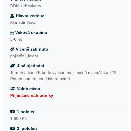
DDM Urbánkova
Hlavní vedoucí
Klára Jirušová
Věková skupina
3-6 let
V ceně zahrnuto
pojištění, lektor
Jiná ujednání
Termín a čas ZK bude vypsán maximálně na začátku září.
Potom budete hned informování.
Volná místa
Přijímáme náhradníky
1.pololetí
1 600 Kč
2. pololetí