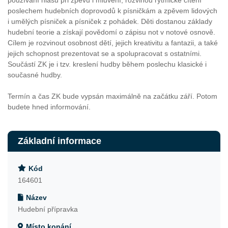
používání hlasu při zpěvu i mluvení, rozvinou rytmické cítění
poslechem hudebních doprovodů k písničkám a zpěvem lidových
i umělých písniček a písniček z pohádek. Děti dostanou základy
hudební teorie a získají povědomí o zápisu not v notové osnově.
Cílem je rozvinout osobnost dětí, jejich kreativitu a fantazii, a také
jejich schopnost prezentovat se a spolupracovat s ostatními.
Součástí ZK je i tzv. kreslení hudby během poslechu klasické i
současné hudby.
Termín a čas ZK bude vypsán maximálně na začátku září. Potom
budete hned informování.
Základní informace
Kód
164601
Název
Hudební přípravka
Místo konání