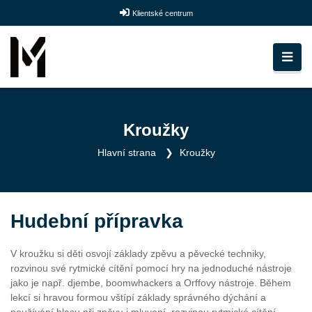
Klientské centrum
Kroužky
Hlavní strana
Kroužky
Hudební přípravka
V kroužku si děti osvojí základy zpěvu a pěvecké techniky,
rozvinou své rytmické cítění pomocí hry na jednoduché nástroje
jako je např. djembe, boomwhackers a Orffovy nástroje. Během
lekcí si hravou formou vštípí základy správného dýchání a