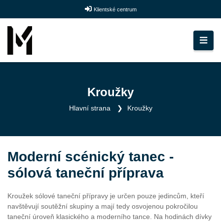
Klientské centrum
Kroužky
Hlavní strana
Kroužky
Moderní scénický tanec -
sólová taneční příprava
Kroužek sólové taneční přípravy je určen pouze jedincům, kteří
navštěvují soutěžní skupiny a mají tedy osvojenou pokročilou
taneční úroveň klasického a moderního tance. Na hodinách dívky