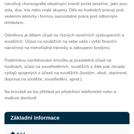
nacvičují choreografie obsahující menší počet tanečnic, jako jsou
sóla, dua, tria nebo malé skupiny. Děti na hodinách pracují pod
vedením lektorky i formou samostatné práce pod odborným
dohledem.
Odměnou je dětem účast na různých tanečních vystoupeních a
soutěžích. Účast na soutěžích na sebe váže i vyšší finanční
náročnost na mimořádné tréninky a zakoupení kostýmu.
Podmínkou navštěvování kroužku je pravidelná účast na
hodinách, účast na soustředěních, soutěžích a dále pak úhrada
výdajů spojených s účastí na soutěžích (kostým, obutí, startovné,
doprava na soutěže, soustředění, apod.).
Na kroužek se lze přihlásit po předchozí telefonické nebo e-
mailové domluvě.
Základní informace