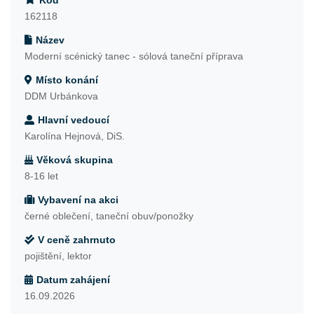
Kód
162118
Název
Moderní scénický tanec - sólová taneční příprava
Místo konání
DDM Urbánkova
Hlavní vedoucí
Karolína Hejnová, DiS.
Věková skupina
8-16 let
Vybavení na akci
černé oblečení, taneční obuv/ponožky
V ceně zahrnuto
pojištění, lektor
Datum zahájení
16.09.2026