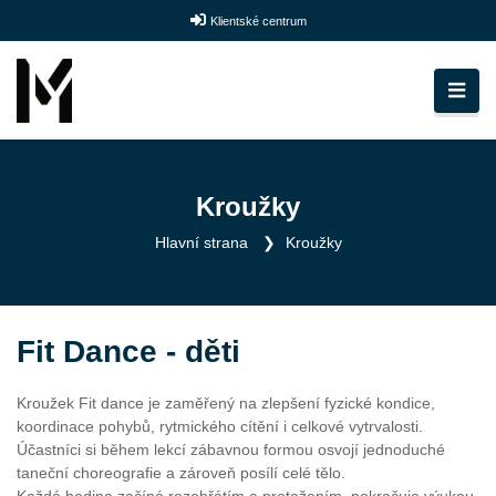
Klientské centrum
Kroužky
Hlavní strana
Kroužky
Fit Dance - děti
Kroužek Fit dance je zaměřený na zlepšení fyzické kondice,
koordinace pohybů, rytmického cítění i celkové vytrvalosti.
Účastníci si během lekcí zábavnou formou osvojí jednoduché
taneční choreografie a zároveň posílí celé tělo.