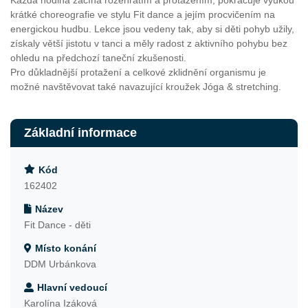
Každá hodina začíná rozehřátím a protažením, pokračuje výukou
krátké choreografie ve stylu Fit dance a jejím procvičením na
energickou hudbu. Lekce jsou vedeny tak, aby si děti pohyb užily,
získaly větší jistotu v tanci a měly radost z aktivního pohybu bez
ohledu na předchozí taneční zkušenosti.
Pro důkladnější protažení a celkové zklidnění organismu je
možné navštěvovat také navazující kroužek Jóga & stretching.
Základní informace
Kód
162402
Název
Fit Dance - děti
Místo konání
DDM Urbánkova
Hlavní vedoucí
Karolína Izáková