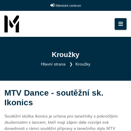
Klientské centrum
Kroužky
Hlavní strana
Kroužky
MTV Dance - soutěžní sk.
Ikonics
Soutěžní složka Ikonics je určena pro tanečníky s pokročilými
zkušenostmi s tancem, kteří mají zájem dále rozvíjet své
dovednosti v rámci soutěžní přípravy a tanečního stylu MTV