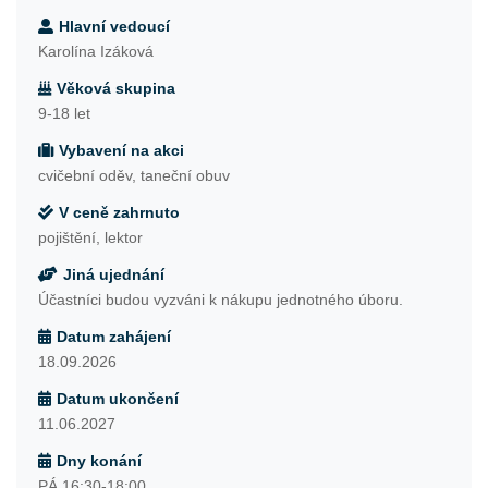
Hlavní vedoucí
Karolína Izáková
Věková skupina
9-18 let
Vybavení na akci
cvičební oděv, taneční obuv
V ceně zahrnuto
pojištění, lektor
Jiná ujednání
Účastníci budou vyzváni k nákupu jednotného úboru.
Datum zahájení
18.09.2026
Datum ukončení
11.06.2027
Dny konání
PÁ 16:30-18:00