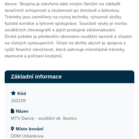
dance. Skupina je otevřena také novým členům na základě
tanečních schopností a zkušeností po domluvě s lektorkou.
Tréninky jsou zaměřeny na rozvoj techniky, výrazové složky,
fyzické kondice a týmové spolupráce. Součástí výuky je tvorba
soutěžních choreografií a jejich postupné zdokonalování.
Druhé pololetí je především věnováno soutěžní sezóně a účastní
na různých vystoupeních. Účast na těchto akcích je spojena s
vyšší finanční náročností, která zahrnuje mimořádné tréninky,
startovné a pořízení kostýmů.
Základní informace
Kód
162109
Název
MTV Dance - soutěžní sk. Ikonics
Místo konání
DDM Urbánkova