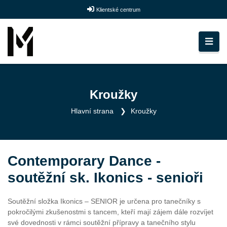
Klientské centrum
Kroužky
Hlavní strana
Kroužky
Contemporary Dance -
soutěžní sk. Ikonics - senioři
Soutěžní složka Ikonics – SENIOR je určena pro tanečníky s
pokročilými zkušenostmi s tancem, kteří mají zájem dále rozvíjet
své dovednosti v rámci soutěžní přípravy a tanečního stylu