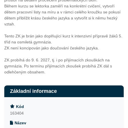
prostor na detailní procvičení problematických úloh.
Během kurzu se lektorka zaměří na konkrétní cvičení, vytvoří
dětem pracovní listy na míru a v rámci celého kroužku se pokusí
dětem přiblížit krásu českého jazyka a vytvořit si k němu hezký
vztah.
Tento ZK je brán jako doplňující kurz k intenzivní přípravě žáků 5.
tříd na osmiletá gymnázia.
ZK není koncipován jako doučování českého jazyka.
ZK probíhá do 9. 6. 2027, tj. i po přijímacích zkouškách na
gymnázia. Po termínu přijímacích zkoušek probíhá ZK dál s
odlehčeným obsahem.
Základní informace
Kód
163404
Název