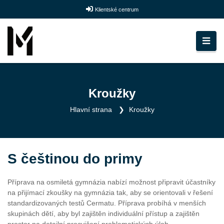
Klientské centrum
Kroužky
Hlavní strana
Kroužky
S češtinou do primy
Příprava na osmiletá gymnázia nabízí možnost připravit účastníky
na přijímací zkoušky na gymnázia tak, aby se orientovali v řešení
standardizovaných testů Cermatu. Příprava probíhá v menších
skupinách dětí, aby byl zajištěn individuální přístup a zajištěn