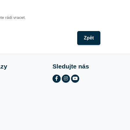
e rádi vracet.
Zpět
azy
Sledujte nás