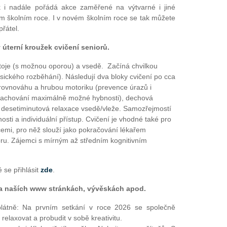
i nadále pořádá akce zaměřené na výtvarné i jiné
kém školním roce. I v novém školním roce se tak můžete
přátel.
 úterní kroužek cvičení seniorů.
stoje (s možnou oporou) a vsedě. Začíná chvilkou
sického rozběhání). Následují dva bloky cvičení po cca
 rovnováhu a hrubou motoriku (prevence úrazů i
 zachování maximálně možné hybnosti), dechová
rá desetiminutová relaxace vsedě/vleže. Samozřejmostí
ti a individuální přístup. Cvičení je vhodné také pro
emi, pro něž slouží jako pokračování lékařem
ru. Zájemci s mírným až středním kognitivním
se přihlásit
zde
.
a naších www stránkách, vývěskách apod.
plátně: Na prvním setkání v roce 2026 se společně
relaxovat a probudit v sobě kreativitu.