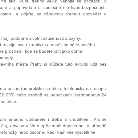
a akci Klubu třetího věku: Nebojte se počítačů. S
ačem a popovídate si společně i o kyberbezpečnosti.
rostoru a pojďte se zábavnou formou dozvědět o
í mají podobné životní zkušenosti a zájmy.
rozvíjet svou kreativitu a naučit se něco nového.
né prostředí, kde se budete cítit jako doma.
 pohody.
avního města Prahy si můžete tuto aktivitu užít bez
te online (po prokliku na akci), telefonicky na recepci
 422 099) nebo osobně na pobočkách Herrmannova 24
ním akce.
nám snadno dostanete i třeba s chodítkem. Kromě
 čaj, abychom Vám zpříjemnili dopoledne. V případě
telefonicky nebo osobně. Rádi Vám vše vysvětlíme.