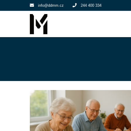
info@ddmm.cz
244 400 334