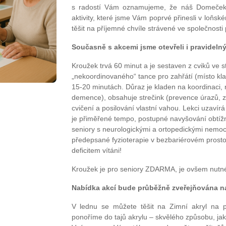
s radostí Vám oznamujeme, že náš Domeček 
aktivity, které jsme Vám poprvé přinesli v loňs
těšit na příjemné chvíle strávené ve společnosti 
Současně s akcemi jsme otevřeli i pravidelný
Kroužek trvá 60 minut a je sestaven z cviků ve 
„nekoordinovaného“ tance pro zahřátí (místo kla
15-20 minutách. Důraz je kladen na koordinaci,
demence), obsahuje strečink (prevence úrazů,
cvičení a posilování vlastní vahou. Lekci uzaví
je přiměřené tempo, postupné navyšování obtížnos
seniory s neurologickými a ortopedickými nemoc
předepsané fyzioterapie v bezbariérovém prosto
deficitem vítáni!
Kroužek je pro seniory ZDARMA, je ovšem nutné 
Nabídka akcí bude průběžně zveřejňována n
V lednu se můžete těšit na Zimní akryl na 
ponoříme do tajů akrylu – skvělého způsobu, jak 