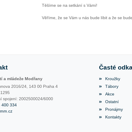
Těšíme se na setkání s Vámi!
Věříme, že se Vám u nás bude líbit a že se budet
akt
Časté odk
í a mládeže Modřany
Kroužky
nova 2016/24, 143 00 Praha 4
Tábory
41295
Akce
í spojení: 2002500024/6000
Ostatní
4 400 334
Pronájmy
dmm.cz
Kontakty