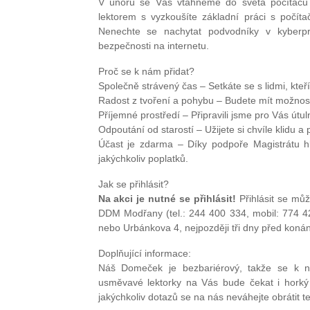
V únoru se Vás vtáhneme do světa počítačů n
lektorem s vyzkoušíte základní práci s počít
Nenechte se nachytat podvodníky v kyberp
bezpečnosti na internetu.
Proč se k nám přidat?
Společně strávený čas – Setkáte se s lidmi, kteř
Radost z tvoření a pohybu – Budete mít možnost 
Příjemné prostředí – Připravili jsme pro Vás útul
Odpoutání od starostí – Užijete si chvíle klidu a
Účast je zdarma – Díky podpoře Magistrátu hl
jakýchkoliv poplatků.
Jak se přihlásit?
Na akci je nutné se přihlásit!
Přihlásit se může
DDM Modřany (tel.: 244 400 334, mobil: 774
nebo Urbánkova 4, nejpozději tři dny před koná
Doplňující informace:
Náš Domeček je bezbariérový, takže se k 
usměvavé lektorky na Vás bude čekat i horký
jakýchkoliv dotazů se na nás neváhejte obrátit 