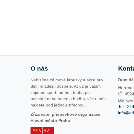
O nás
Kont
Nabízíme zájmové kroužky a akce pro
Dům dět
děti, mládež i dospělé. Ať už je vaším
Herrman
zájmem sport, umění, touha po
IČ: 452
poznání nebo tanec a hudba, vše u nás
Bankovn
najdete pod jednou střechou.
Tel.: 24
info@d
Zřizovatel příspěvkové organizace
Hlavní město Praha