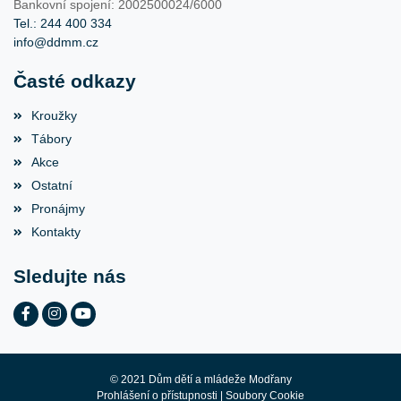
Bankovní spojení: 2002500024/6000
Tel.: 244 400 334
info@ddmm.cz
Časté odkazy
Kroužky
Tábory
Akce
Ostatní
Pronájmy
Kontakty
Sledujte nás
© 2021 Dům dětí a mládeže Modřany
Prohlášení o přístupnosti
|
Soubory Cookie