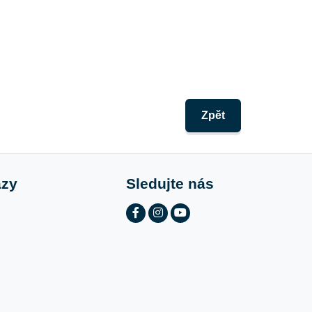
Zpět
azy
Sledujte nás