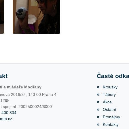
akt
Časté odk
í a mládeže Modřany
Kroužky
nova 2016/24, 143 00 Praha 4
Tábory
41295
Akce
í spojení: 2002500024/6000
Ostatní
4 400 334
Pronájmy
dmm.cz
Kontakty