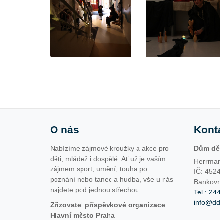
O nás
Kont
Nabízíme zájmové kroužky a akce pro
Dům dět
děti, mládež i dospělé. Ať už je vaším
Herrman
zájmem sport, umění, touha po
IČ: 452
poznání nebo tanec a hudba, vše u nás
Bankovn
najdete pod jednou střechou.
Tel.: 24
info@d
Zřizovatel příspěvkové organizace
Hlavní město Praha