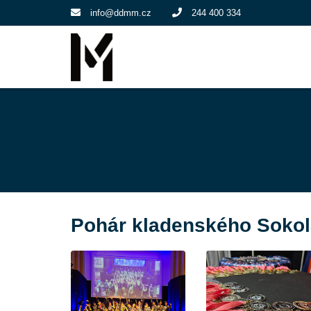
info@ddmm.cz
244 400 334
Pohár kladenského Sokol