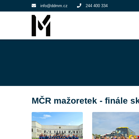
info@ddmm.cz
244 400 334
MČR mažoretek - finále s