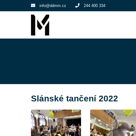
info@ddmm.cz
244 400 334
Slánské tančení 2022