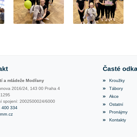
akt
Časté odk
í a mládeže Modřany
Kroužky
nova 2016/24, 143 00 Praha 4
Tábory
41295
Akce
í spojení: 2002500024/6000
Ostatní
4 400 334
Pronájmy
dmm.cz
Kontakty