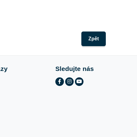
Zpět
azy
Sledujte nás