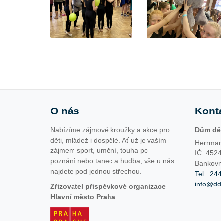
O nás
Kont
Nabízíme zájmové kroužky a akce pro
Dům dět
děti, mládež i dospělé. Ať už je vaším
Herrman
zájmem sport, umění, touha po
IČ: 452
poznání nebo tanec a hudba, vše u nás
Bankovn
najdete pod jednou střechou.
Tel.: 24
info@d
Zřizovatel příspěvkové organizace
Hlavní město Praha