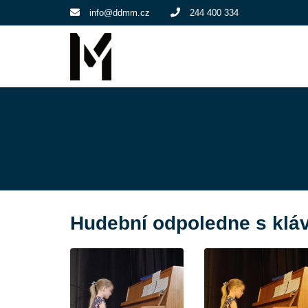
info@ddmm.cz
244 400 334
Hudební odpoledne s klá