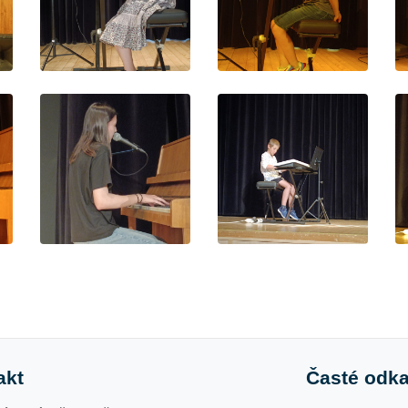
akt
Časté odk