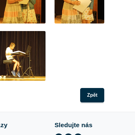
Zpět
azy
Sledujte nás