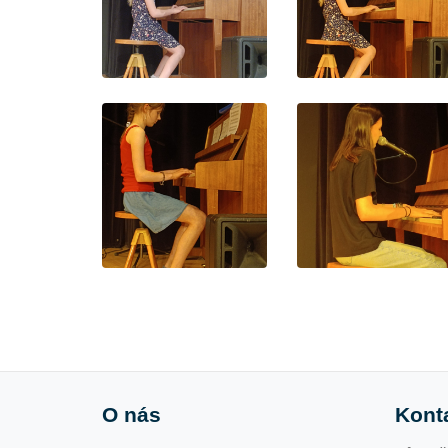
O nás
Kont